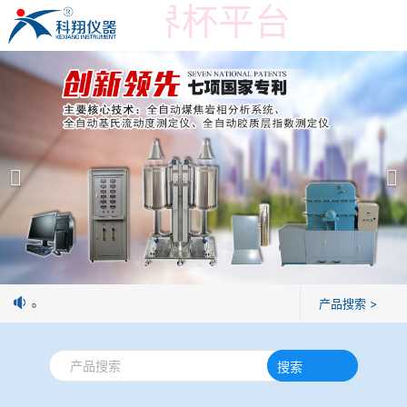
在线买世界杯平台
在线买世界杯平台
产品展示
＞
公司简介
焦炭高温性能检测系统
在线买世界杯平台
焦化行业检测及优化配煤设备
企业业绩
球团矿/烧结矿/块矿高温冶金性能检测系统
技术交流
制焦球。
产品搜索 >
烧结/球团优化配矿研究设备
视频观赏
搜索
高炉配吹煤检测设备
标准下载